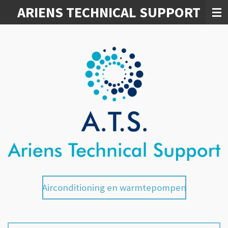
ARIENS TECHNICAL SUPPORT
Skip
to
main
content
Airconditioning en warmtepompen