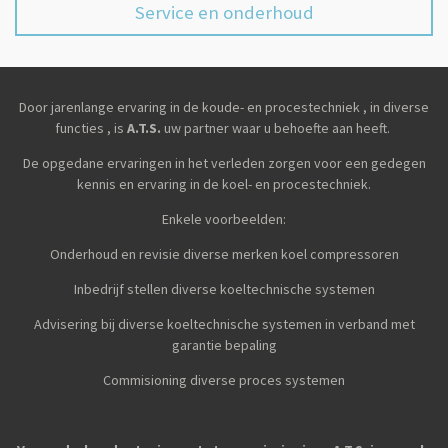
Service en onderhoud
Door jarenlange ervaring in de koude- en procestechniek , in diverse
functies , is
A.T.S.
uw partner waar u behoefte aan heeft.
De opgedane ervaringen in het verleden zorgen voor een gedegen
kennis en ervaring in de koel- en procestechniek.
Enkele voorbeelden:
Onderhoud en revisie diverse merken koel compressoren
Inbedrijf stellen diverse koeltechnische systemen
Advisering bij diverse koeltechnische systemen in verband met
garantie bepaling
Commisioning diverse proces systemen